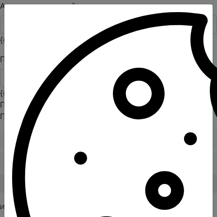
Адрес электронной почты
{{invalid_feedback_email}}
Пароль
{{invalid_feedback_pass}}
Пользователь с такими учетными данными не найден.
Проверьте введенные данные и повторите попытку.
Пожалуйста, подождите
Готово! Подождите ...
Авторизоваться
Или продолжить