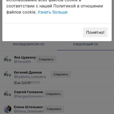
соответствии с нашей Политикой в отношении
файлов cookie.
Узнать больше
Понятно!
ПОСЛЕДОВАТЕЛИ (11)
СЛЕДУЮЩИЙ (5)
Яна Цуркану
Следовать
@Yana369
Евгений Дуюнов
Следовать
@Lyaboka_Lyalyabra
🤯🙏🤔😃😍🤍🤍🤍
Сергей Головков
Следовать
@SergeyGolovkov
Елена Штельмах
Следовать
@Elena_Shtelmakh