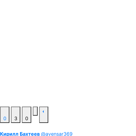
0
3
0
Кирилл Бахтеев
@avensar369