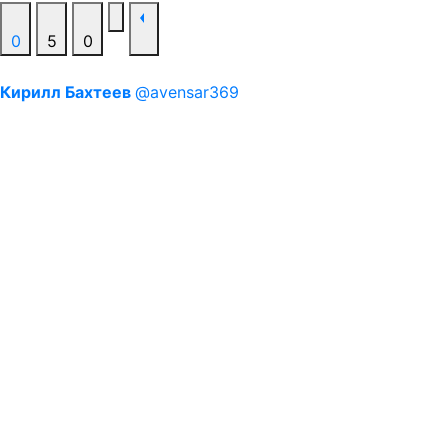
0
5
0
Кирилл Бахтеев
@avensar369