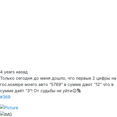
4 years назад
Только сегодня до меня дошло, что первые 2 цифры на
гос.номере моего авто "5769" в сумме дают "12" что в
сумме даёт "3"! От судьбы не уйти😉🔢
#369