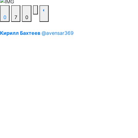
0
7
0
Кирилл Бахтеев
@avensar369