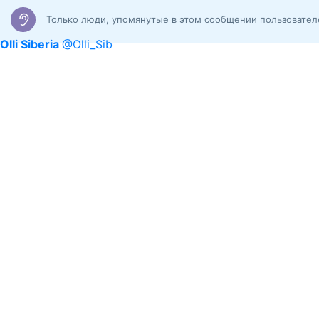
Только люди, упомянутые в этом сообщении пользовате
Olli Siberia
@Olli_Sib