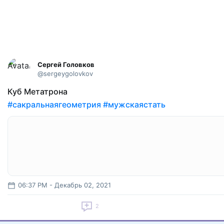
Сергей Головков
@sergeygolovkov
Куб Метатрона
#сакральнаягеометрия
#мужскаястать
06:37 PM - Декабрь 02, 2021
2