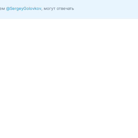
лем
@SergeyGolovkov
, могут отвечать